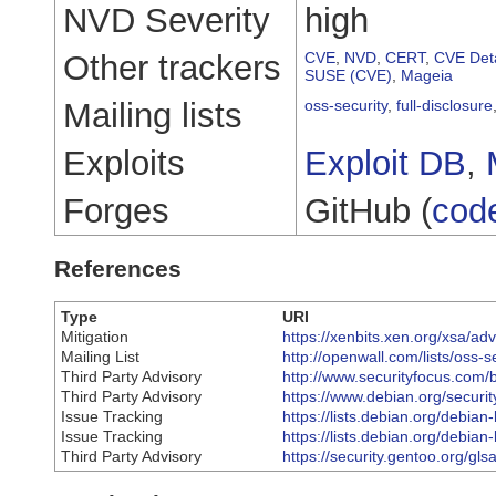
NVD Severity
high
Other trackers
CVE
,
NVD
,
CERT
,
CVE Deta
SUSE (CVE)
,
Mageia
Mailing lists
oss-security
,
full-disclosure
Exploits
Exploit DB
,
Forges
GitHub (
cod
References
Type
URI
Mitigation
https://xenbits.xen.org/xsa/ad
Mailing List
http://openwall.com/lists/oss-
Third Party Advisory
http://www.securityfocus.com/
Third Party Advisory
https://www.debian.org/securi
Issue Tracking
https://lists.debian.org/debi
Issue Tracking
https://lists.debian.org/debi
Third Party Advisory
https://security.gentoo.org/gl