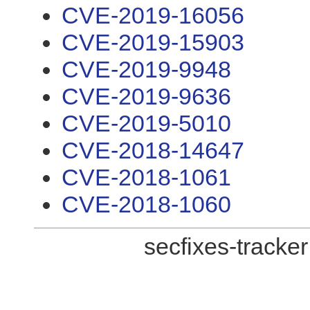
CVE-2019-16056
CVE-2019-15903
CVE-2019-9948
CVE-2019-9636
CVE-2019-5010
CVE-2018-14647
CVE-2018-1061
CVE-2018-1060
secfixes-tracke