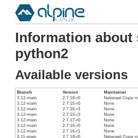
Information about
python2
Available versions
Branch
Version
Maintainer
3.12-main
2.7.18-r0
Natanael Copa <
3.12-main
2.7.15-r0
None
3.12-main
2.7.16-r3
None
3.12-main
2.7.15-r3
None
3.12-main
2.7.17-r0
None
3.12-main
2.7.16-r0
None
3.12-main
2.7.16-r1
None
3.11-main
2.7.18-r0
Natanael Copa <