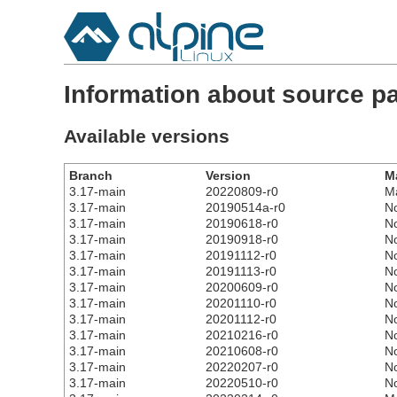
Information about source p
Available versions
Branch
Version
M
3.17-main
20220809-r0
M
3.17-main
20190514a-r0
N
3.17-main
20190618-r0
N
3.17-main
20190918-r0
N
3.17-main
20191112-r0
N
3.17-main
20191113-r0
N
3.17-main
20200609-r0
N
3.17-main
20201110-r0
N
3.17-main
20201112-r0
N
3.17-main
20210216-r0
N
3.17-main
20210608-r0
N
3.17-main
20220207-r0
N
3.17-main
20220510-r0
N