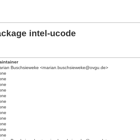
ackage intel-ucode
aintainer
arian Buschsieweke <marian.buschsieweke@ovgu.de>
one
one
one
one
one
one
one
one
one
one
one
one