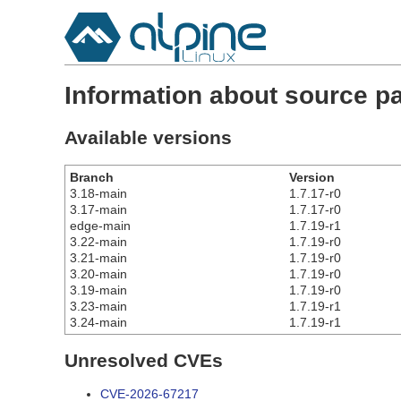
Information about source p
Available versions
Branch
Version
3.18-main
1.7.17-r0
3.17-main
1.7.17-r0
edge-main
1.7.19-r1
3.22-main
1.7.19-r0
3.21-main
1.7.19-r0
3.20-main
1.7.19-r0
3.19-main
1.7.19-r0
3.23-main
1.7.19-r1
3.24-main
1.7.19-r1
Unresolved CVEs
CVE-2026-67217