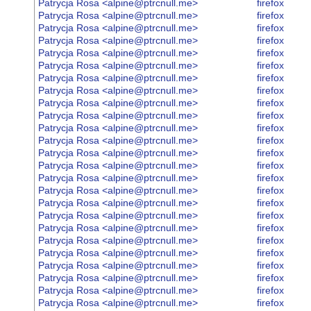
Patrycja Rosa <alpine@ptrcnull.me>
firefox
Patrycja Rosa <alpine@ptrcnull.me>
firefox
Patrycja Rosa <alpine@ptrcnull.me>
firefox
Patrycja Rosa <alpine@ptrcnull.me>
firefox
Patrycja Rosa <alpine@ptrcnull.me>
firefox
Patrycja Rosa <alpine@ptrcnull.me>
firefox
Patrycja Rosa <alpine@ptrcnull.me>
firefox
Patrycja Rosa <alpine@ptrcnull.me>
firefox
Patrycja Rosa <alpine@ptrcnull.me>
firefox
Patrycja Rosa <alpine@ptrcnull.me>
firefox
Patrycja Rosa <alpine@ptrcnull.me>
firefox
Patrycja Rosa <alpine@ptrcnull.me>
firefox
Patrycja Rosa <alpine@ptrcnull.me>
firefox
Patrycja Rosa <alpine@ptrcnull.me>
firefox
Patrycja Rosa <alpine@ptrcnull.me>
firefox
Patrycja Rosa <alpine@ptrcnull.me>
firefox
Patrycja Rosa <alpine@ptrcnull.me>
firefox
Patrycja Rosa <alpine@ptrcnull.me>
firefox
Patrycja Rosa <alpine@ptrcnull.me>
firefox
Patrycja Rosa <alpine@ptrcnull.me>
firefox
Patrycja Rosa <alpine@ptrcnull.me>
firefox
Patrycja Rosa <alpine@ptrcnull.me>
firefox
Patrycja Rosa <alpine@ptrcnull.me>
firefox
Patrycja Rosa <alpine@ptrcnull.me>
firefox
Patrycja Rosa <alpine@ptrcnull.me>
firefox