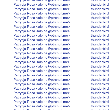
Patrycja Rosa <alpine@ptrcnull.me>
thunderbird
Patrycja Rosa <alpine@ptrcnull.me>
thunderbird
Patrycja Rosa <alpine@ptrcnull.me>
thunderbird
Patrycja Rosa <alpine@ptrcnull.me>
thunderbird
Patrycja Rosa <alpine@ptrcnull.me>
thunderbird
Patrycja Rosa <alpine@ptrcnull.me>
thunderbird
Patrycja Rosa <alpine@ptrcnull.me>
thunderbird
Patrycja Rosa <alpine@ptrcnull.me>
thunderbird
Patrycja Rosa <alpine@ptrcnull.me>
thunderbird
Patrycja Rosa <alpine@ptrcnull.me>
thunderbird
Patrycja Rosa <alpine@ptrcnull.me>
thunderbird
Patrycja Rosa <alpine@ptrcnull.me>
thunderbird
Patrycja Rosa <alpine@ptrcnull.me>
thunderbird
Patrycja Rosa <alpine@ptrcnull.me>
thunderbird
Patrycja Rosa <alpine@ptrcnull.me>
thunderbird
Patrycja Rosa <alpine@ptrcnull.me>
thunderbird
Patrycja Rosa <alpine@ptrcnull.me>
thunderbird
Patrycja Rosa <alpine@ptrcnull.me>
thunderbird
Patrycja Rosa <alpine@ptrcnull.me>
thunderbird
Patrycja Rosa <alpine@ptrcnull.me>
thunderbird
Patrycja Rosa <alpine@ptrcnull.me>
thunderbird
Patrycja Rosa <alpine@ptrcnull.me>
thunderbird
Patrycja Rosa <alpine@ptrcnull.me>
thunderbird
Patrycja Rosa <alpine@ptrcnull.me>
thunderbird
Patrycja Rosa <alpine@ptrcnull.me>
thunderbird