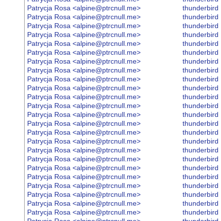
Patrycja Rosa <alpine@ptrcnull.me>
thunderbird
Patrycja Rosa <alpine@ptrcnull.me>
thunderbird
Patrycja Rosa <alpine@ptrcnull.me>
thunderbird
Patrycja Rosa <alpine@ptrcnull.me>
thunderbird
Patrycja Rosa <alpine@ptrcnull.me>
thunderbird
Patrycja Rosa <alpine@ptrcnull.me>
thunderbird
Patrycja Rosa <alpine@ptrcnull.me>
thunderbird
Patrycja Rosa <alpine@ptrcnull.me>
thunderbird
Patrycja Rosa <alpine@ptrcnull.me>
thunderbird
Patrycja Rosa <alpine@ptrcnull.me>
thunderbird
Patrycja Rosa <alpine@ptrcnull.me>
thunderbird
Patrycja Rosa <alpine@ptrcnull.me>
thunderbird
Patrycja Rosa <alpine@ptrcnull.me>
thunderbird
Patrycja Rosa <alpine@ptrcnull.me>
thunderbird
Patrycja Rosa <alpine@ptrcnull.me>
thunderbird
Patrycja Rosa <alpine@ptrcnull.me>
thunderbird
Patrycja Rosa <alpine@ptrcnull.me>
thunderbird
Patrycja Rosa <alpine@ptrcnull.me>
thunderbird
Patrycja Rosa <alpine@ptrcnull.me>
thunderbird
Patrycja Rosa <alpine@ptrcnull.me>
thunderbird
Patrycja Rosa <alpine@ptrcnull.me>
thunderbird
Patrycja Rosa <alpine@ptrcnull.me>
thunderbird
Patrycja Rosa <alpine@ptrcnull.me>
thunderbird
Patrycja Rosa <alpine@ptrcnull.me>
thunderbird