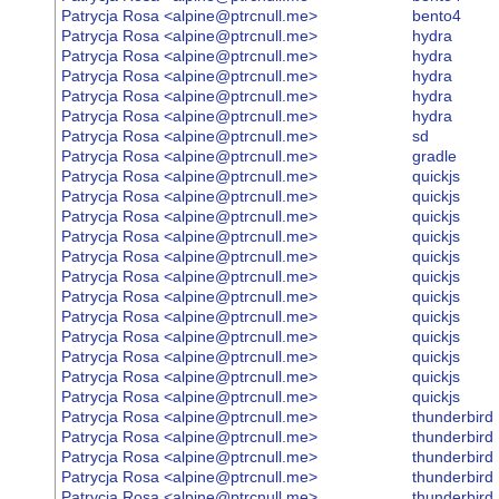
Patrycja Rosa <alpine@ptrcnull.me>
bento4
Patrycja Rosa <alpine@ptrcnull.me>
hydra
Patrycja Rosa <alpine@ptrcnull.me>
hydra
Patrycja Rosa <alpine@ptrcnull.me>
hydra
Patrycja Rosa <alpine@ptrcnull.me>
hydra
Patrycja Rosa <alpine@ptrcnull.me>
hydra
Patrycja Rosa <alpine@ptrcnull.me>
sd
Patrycja Rosa <alpine@ptrcnull.me>
gradle
Patrycja Rosa <alpine@ptrcnull.me>
quickjs
Patrycja Rosa <alpine@ptrcnull.me>
quickjs
Patrycja Rosa <alpine@ptrcnull.me>
quickjs
Patrycja Rosa <alpine@ptrcnull.me>
quickjs
Patrycja Rosa <alpine@ptrcnull.me>
quickjs
Patrycja Rosa <alpine@ptrcnull.me>
quickjs
Patrycja Rosa <alpine@ptrcnull.me>
quickjs
Patrycja Rosa <alpine@ptrcnull.me>
quickjs
Patrycja Rosa <alpine@ptrcnull.me>
quickjs
Patrycja Rosa <alpine@ptrcnull.me>
quickjs
Patrycja Rosa <alpine@ptrcnull.me>
quickjs
Patrycja Rosa <alpine@ptrcnull.me>
quickjs
Patrycja Rosa <alpine@ptrcnull.me>
thunderbird
Patrycja Rosa <alpine@ptrcnull.me>
thunderbird
Patrycja Rosa <alpine@ptrcnull.me>
thunderbird
Patrycja Rosa <alpine@ptrcnull.me>
thunderbird
Patrycja Rosa <alpine@ptrcnull.me>
thunderbird