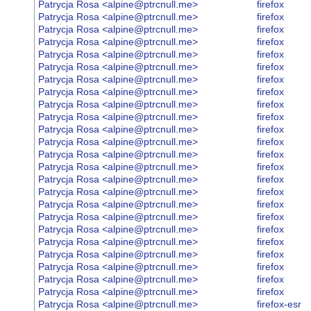
Patrycja Rosa <alpine@ptrcnull.me>
firefox
Patrycja Rosa <alpine@ptrcnull.me>
firefox
Patrycja Rosa <alpine@ptrcnull.me>
firefox
Patrycja Rosa <alpine@ptrcnull.me>
firefox
Patrycja Rosa <alpine@ptrcnull.me>
firefox
Patrycja Rosa <alpine@ptrcnull.me>
firefox
Patrycja Rosa <alpine@ptrcnull.me>
firefox
Patrycja Rosa <alpine@ptrcnull.me>
firefox
Patrycja Rosa <alpine@ptrcnull.me>
firefox
Patrycja Rosa <alpine@ptrcnull.me>
firefox
Patrycja Rosa <alpine@ptrcnull.me>
firefox
Patrycja Rosa <alpine@ptrcnull.me>
firefox
Patrycja Rosa <alpine@ptrcnull.me>
firefox
Patrycja Rosa <alpine@ptrcnull.me>
firefox
Patrycja Rosa <alpine@ptrcnull.me>
firefox
Patrycja Rosa <alpine@ptrcnull.me>
firefox
Patrycja Rosa <alpine@ptrcnull.me>
firefox
Patrycja Rosa <alpine@ptrcnull.me>
firefox
Patrycja Rosa <alpine@ptrcnull.me>
firefox
Patrycja Rosa <alpine@ptrcnull.me>
firefox
Patrycja Rosa <alpine@ptrcnull.me>
firefox
Patrycja Rosa <alpine@ptrcnull.me>
firefox
Patrycja Rosa <alpine@ptrcnull.me>
firefox
Patrycja Rosa <alpine@ptrcnull.me>
firefox
Patrycja Rosa <alpine@ptrcnull.me>
firefox-esr